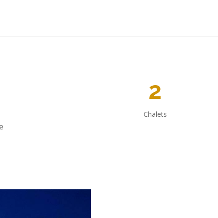
2
Chalets
he