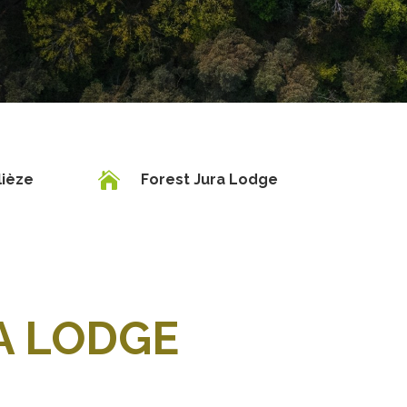

lièze
Forest Jura Lodge
A LODGE